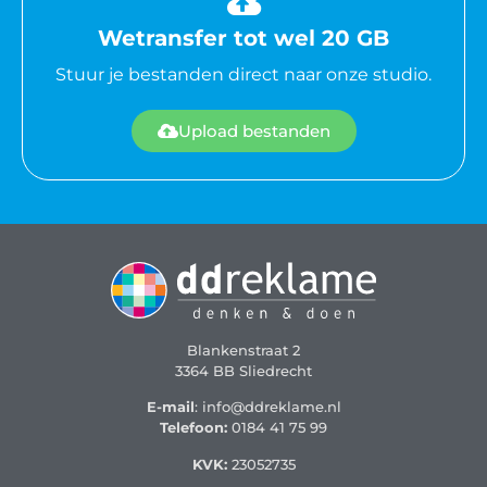
Wetransfer tot wel 20 GB
Stuur je bestanden direct naar onze studio.
Upload bestanden
Blankenstraat 2
3364 BB Sliedrecht
E-mail
: info@ddreklame.nl
Telefoon:
0184 41 75 99
KVK:
23052735