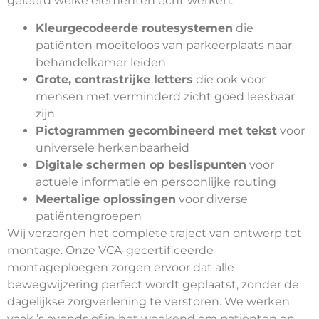
geleerd welke elementen echt werken:
Kleurgecodeerde routesystemen
die
patiënten moeiteloos van parkeerplaats naar
behandelkamer leiden
Grote, contrastrijke letters
die ook voor
mensen met verminderd zicht goed leesbaar
zijn
Pictogrammen gecombineerd met tekst
voor
universele herkenbaarheid
Digitale schermen op beslispunten
voor
actuele informatie en persoonlijke routing
Meertalige oplossingen
voor diverse
patiëntengroepen
Wij verzorgen het complete traject van ontwerp tot
montage. Onze VCA-gecertificeerde
montageploegen zorgen ervoor dat alle
bewegwijzering perfect wordt geplaatst, zonder de
dagelijkse zorgverlening te verstoren. We werken
vaak ’s avonds of in het weekend om patiënten en