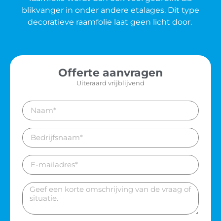
blikvanger in onder andere etalages. Dit type
decoratieve raamfolie laat geen licht door.
Offerte aanvragen
Uiteraard vrijblijvend