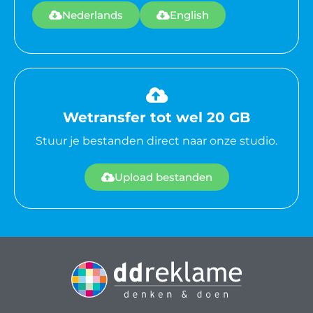
Nederlands
English
Wetransfer tot wel 20 GB
Stuur je bestanden direct naar onze studio.
Upload bestanden