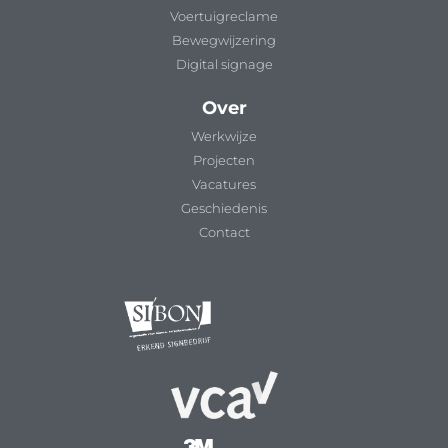
Voertuigreclame
Bewegwijzering
Digital signage
Over
Werkwijze
Projecten
Vacatures
Geschiedenis
Contact