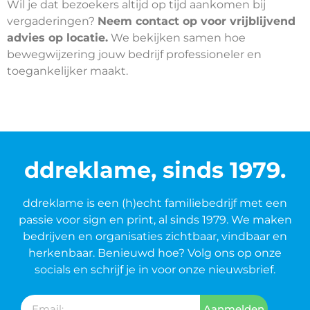
Wil je dat bezoekers altijd op tijd aankomen bij
vergaderingen?
Neem contact op voor vrijblijvend
advies op locatie.
We bekijken samen hoe
bewegwijzering jouw bedrijf professioneler en
toegankelijker maakt.
ddreklame, sinds 1979.
ddreklame is een (h)echt familiebedrijf met een
passie voor sign en print, al sinds 1979. We maken
bedrijven en organisaties zichtbaar, vindbaar en
herkenbaar. Benieuwd hoe? Volg ons op onze
socials en schrijf je in voor onze nieuwsbrief.
Aanmelden