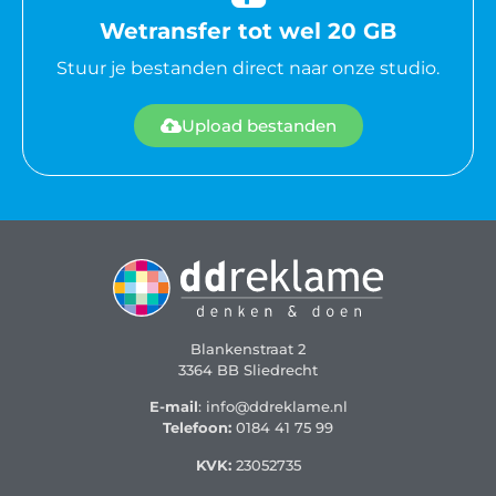
Wetransfer tot wel 20 GB
Stuur je bestanden direct naar onze studio.
Upload bestanden
Blankenstraat 2
3364 BB Sliedrecht
E-mail
: info@ddreklame.nl
Telefoon:
0184 41 75 99
KVK:
23052735