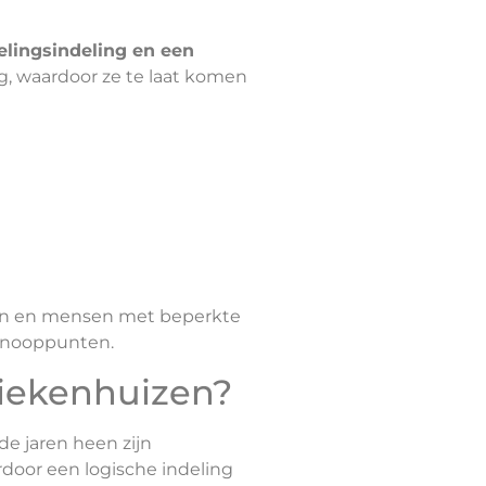
elingsindeling en een
ng, waardoor ze te laat komen
ren en mensen met beperkte
 knooppunten.
ziekenhuizen?
de jaren heen zijn
oor een logische indeling