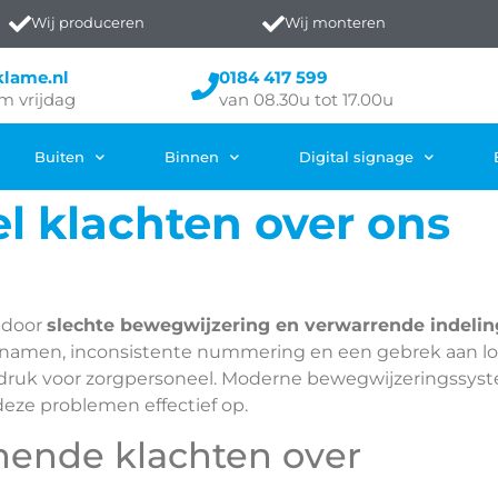
Wij produceren
Wij monteren
klame.nl
0184 417 599
m vrijdag
van 08.30u tot 17.00u
Buiten
Binnen
Digital signage
l klachten over ons
 door
slechte bewegwijzering en verwarrende indeli
snamen, inconsistente nummering en een gebrek aan log
erkdruk voor zorgpersoneel. Moderne bewegwijzeringssys
eze problemen effectief op.
mende klachten over