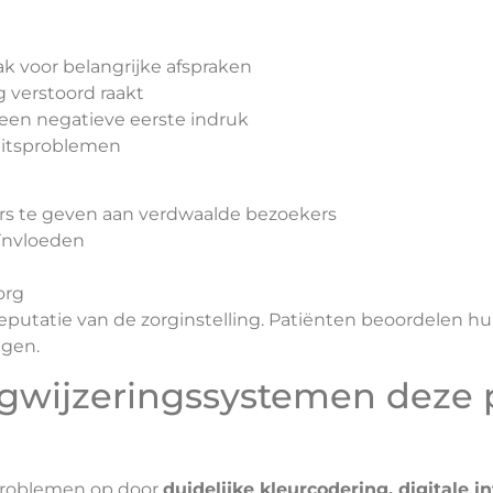
k voor belangrijke afspraken
g verstoord raakt
 een negatieve eerste indruk
eitsproblemen
 te geven aan verdwaalde bezoekers
eïnvloeden
org
putatie van de zorginstelling. Patiënten beoordelen h
ngen.
wijzeringssystemen deze
problemen op door
duidelijke kleurcodering, digitale 