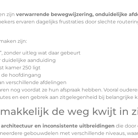
n zijn
verwarrende bewegwijzering, onduidelijke afd
oekers ervaren dagelijks frustraties door slechte routeri
aken zijn:
”, zonder uitleg wat daar gebeurt
r duidelijke aanduiding
t kamer 250 ligt
t de hoofdingang
an verschillende afdelingen
aren nog voordat ze hun afspraak hebben. Vooral oude
outes en een gebrek aan zitgelegenheid bij belangrijke
akkelijk de weg kwijt in 
architectuur en inconsistente uitbreidingen
die door 
meerdere gebouwdelen met verschillende niveaus, waard