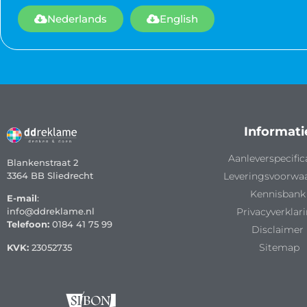
Nederlands
English
Informati
Aanleverspecific
Blankenstraat 2
3364 BB Sliedrecht
Leveringsvoorwa
Kennisbank
E-mail
:
info@ddreklame.nl
Privacyverklar
Telefoon:
0184 41 75 99
Disclaimer
Sitemap
KVK:
23052735