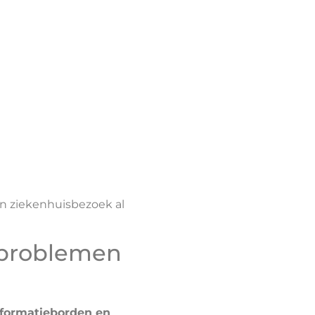
un ziekenhuisbezoek al
 problemen
informatieborden en