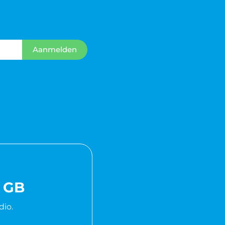
Aanmelden
0 GB
dio.