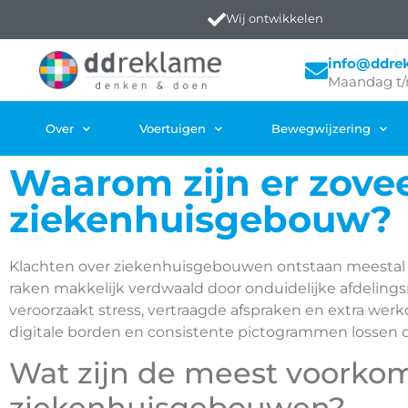
Wij ontwikkelen
info@ddre
Maandag t/
Over
Voertuigen
Bewegwijzering
Waarom zijn er zovee
ziekenhuisgebouw?
Klachten over ziekenhuisgebouwen ontstaan meestal
raken makkelijk verdwaald door onduidelijke afdeling
veroorzaakt stress, vertraagde afspraken en extra w
digitale borden en consistente pictogrammen lossen d
Wat zijn de meest voorko
ziekenhuisgebouwen?