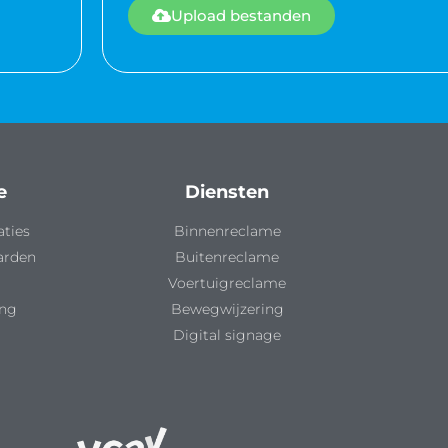
Upload bestanden
e
Diensten
aties
Binnenreclame
arden
Buitenreclame
Voertuigreclame
ing
Bewegwijzering
Digital signage