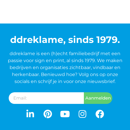
ddreklame, sinds 1979.
ddreklame is een (h)echt familiebedrijf met een
passie voor sign en print, al sinds 1979. We maken
bedrijven en organisaties zichtbaar, vindbaar en
herkenbaar. Benieuwd hoe? Volg ons op onze
socials en schrijf je in voor onze nieuwsbrief.
Aanmelden