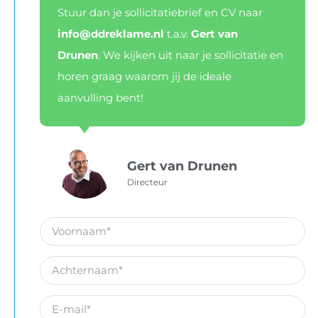
Stuur dan je sollicitatiebrief en CV naar
info@ddreklame.nl
t.a.v.
Gert van
Drunen
. We kijken uit naar je sollicitatie en
horen graag waarom jij de ideale
aanvulling bent!
Gert van Drunen
Directeur