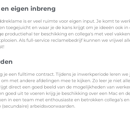
t en eigen inbreng
ddreklame is er veel ruimte voor eigen input. Je komt te wer
toegejuicht en waar je de kans krijgt om je ideeën ook in 
ge productiehal ter beschikking en collega's met veel vakkenni
looien. Als full-service reclamebedrijf kunnen we vrijwel al
st!
rden
g je een fulltime contract. Tijdens je inwerkperiode leren we 
d om met andere afdelingen mee te kijken. Zo leer je niet all
rijgt direct een goed beeld van de mogelijkheden van werke
goed uit te voeren krijg je beschikking over een Mac en 
ken in een team met enthousiaste en betrokken collega’s e
 (secundaire) arbeidsvoorwaarden.