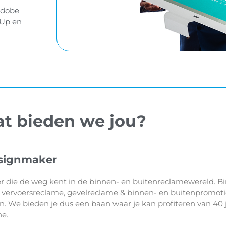
Adobe
hUp en
t bieden we jou?
 signmaker
r die de weg kent in de binnen- en buitenreclamewereld. B
 vervoersreclame, gevelreclame & binnen- en buitenpromot
. We bieden je dus een baan waar je kan profiteren van 40 
he.