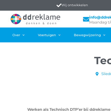
Wij ontwikkelen
info@ddre
Maandag t/
Over
Voertuigen
Bewegwijzering
Te
Slied
Werken als Technisch DTP’er bij ddreklam