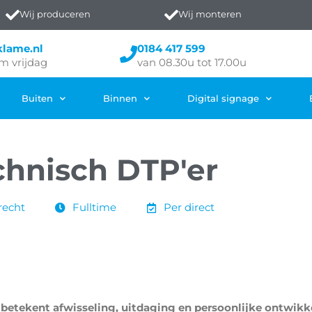
Wij produceren
Wij monteren
klame.nl
0184 417 599
m vrijdag
van 08.30u tot 17.00u
Buiten
Binnen
Digital signage
chnisch DTP'er
recht
Fulltime
Per direct
e betekent
afwisseling, uitdaging en persoonlijke ontwikk