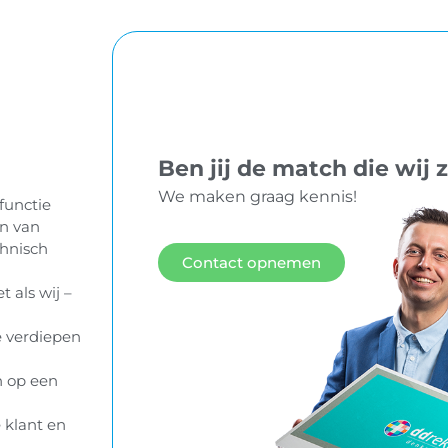
Ben jij de match die wij
We maken graag kennis!
functie
en van
chnisch
Contact opnemen
 als wij –
e verdiepen
n op een
 klant en