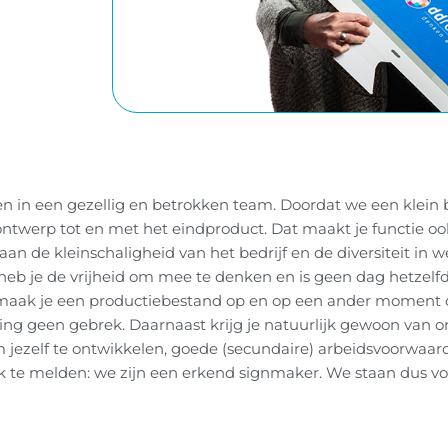
en in een gezellig en betrokken team. Doordat we een klein be
twerp tot en met het eindproduct. Dat maakt je functie ook 
n aan de kleinschaligheid van het bedrijf en de diversiteit 
heb je de vrijheid om mee te denken en is geen dag hetzelf
maak je een productiebestand op en op een ander moment o
ing geen gebrek. Daarnaast krijg je natuurlijk gewoon van 
jezelf te ontwikkelen, goede (secundaire) arbeidsvoorwaar
k te melden: we zijn een erkend signmaker. We staan dus voo