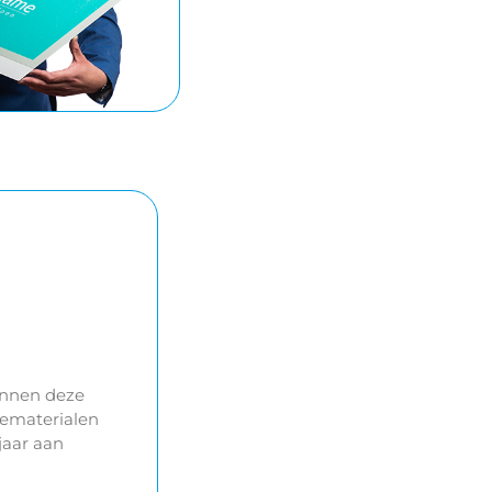
innen deze
iematerialen
jaar aan