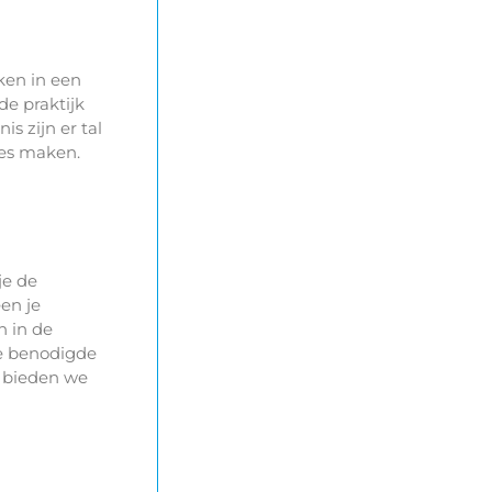
ken in een
de praktijk
s zijn er tal
les maken.
je de
een je
n in de
de benodigde
n bieden we