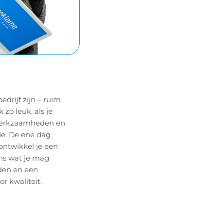
drijf zijn – ruim
zo leuk, als je
in werkzaamheden en
de. De ene dag
ntwikkel je een
ons wat je mag
den en een
r kwaliteit.