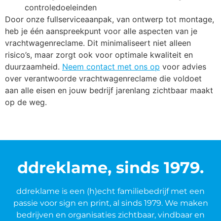
controledoeleinden
Door onze fullserviceaanpak, van ontwerp tot montage,
heb je één aanspreekpunt voor alle aspecten van je
vrachtwagenreclame. Dit minimaliseert niet alleen
risico’s, maar zorgt ook voor optimale kwaliteit en
duurzaamheid.
Neem contact met ons op
voor advies
over verantwoorde vrachtwagenreclame die voldoet
aan alle eisen en jouw bedrijf jarenlang zichtbaar maakt
op de weg.
ddreklame, sinds 1979.
ddreklame is een (h)echt familiebedrijf met een
passie voor sign en print, al sinds 1979. We maken
bedrijven en organisaties zichtbaar, vindbaar en