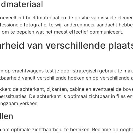
ldmateriaal
e hoeveelheid beeldmateriaal en de positie van visuele elem
sionele fotografie, terwijl anderen meer aandacht hebben 
d om te bepalen wat het meest effectief communiceert.
arheid van verschillende plaa
gen op vrachtwagens test je door strategisch gebruik te m
tbaarheid vanuit verschillende hoeken en op verschillende 
en: de achterkant, zijkanten, cabine en eventueel de bovenk
rssituaties. De achterkant is optimaal zichtbaar in files en 
langzaam verkeer.
llen
n om optimale zichtbaarheid te bereiken. Reclame op oogho