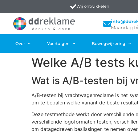
Wij ontwikkelen
info@ddre
Maandag t/
Over
Voertuigen
Bewegwijzering
Welke A/B tests 
Wat is A/B-testen bij
A/B-testen bij vrachtwagenreclame is het sy
om te bepalen welke variant de beste resulta
Deze testmethode werkt door verschillende 
verschillende logoformaten testen, verschille
om datagedreven beslissingen te nemen over w