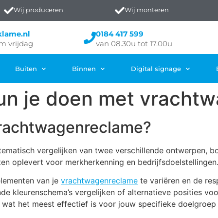
Wij produceren
Wij monteren
klame.nl
0184 417 599
m vrijdag
van 08.30u tot 17.00u
Buiten
Binnen
Digital signage
kun je doen met vracht
 vrachtwagenreclame?
stematisch vergelijken van twee verschillende ontwerpen,
ten oplevert voor merkherkenning en bedrijfsdoelstellingen
elementen van je
vrachtwagenreclame
te variëren en de res
nde kleurenschema’s vergelijken of alternatieve posities voo
at het meest effectief is voor jouw specifieke doelgroep 