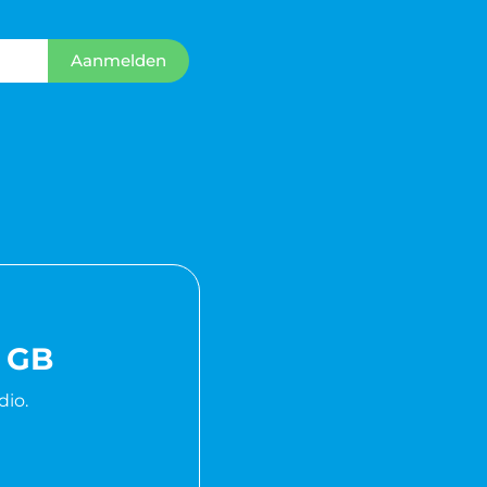
Aanmelden
0 GB
dio.