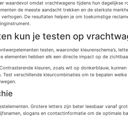
er waardevol omdat vrachtwagens tijdens hun dagelijkse ro
lementen de meeste aandacht trekken en de sterkste merkhe
jk verhogen. De resultaten helpen je om toekomstige recla
inginstrument.
en kun je testen op vrachtw
ontwerpelementen testen, waaronder kleurenschema’s, letter
eze elementen hebben elk een directe impact op de zichtba
Contrasterende kleuren, zoals wit op donkerblauw, kunnen b
n. Test verschillende kleurcombinaties om te bepalen welke
lwegen.
chie
 testelementen. Grotere letters zijn beter leesbaar vanaf g
rijfsnamen, slogans en contactinformatie om de optimale ba