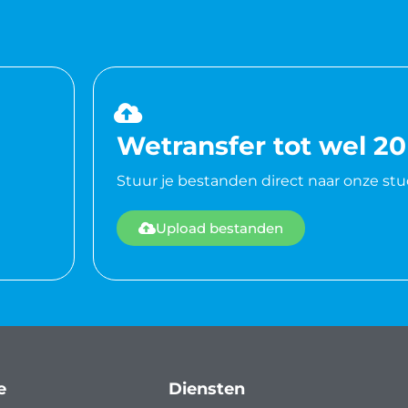
Wetransfer tot wel 2
Stuur je bestanden direct naar onze stu
Upload bestanden
e
Diensten