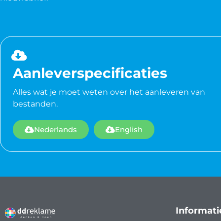
Aanleverspecificaties
Alles wat je moet weten over het aanleveren van
bestanden.
Nederlands
English
Informati