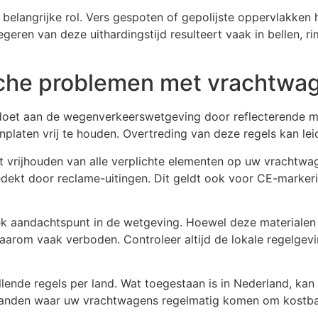
belangrijke rol. Vers gespoten of gepolijste oppervlakken h
ren van deze uithardingstijd resulteert vaak in bellen, rim
ische problemen met vrachtwa
oet aan de wegenverkeerswetgeving door reflecterende ma
platen vrij te houden. Overtreding van deze regels kan lei
het vrijhouden van alle verplichte elementen op uw vrachtwag
kt door reclame-uitingen. Dit geldt ook voor CE-markerin
ek aandachtspunt in de wetgeving. Hoewel deze materiale
aarom vaak verboden. Controleer altijd de lokale regelgev
lende regels per land. Wat toegestaan is in Nederland, kan 
n landen waar uw vrachtwagens regelmatig komen om kostb