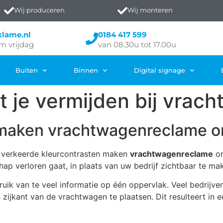
Wij produceren
Wij monteren
klame.nl
0184 417 599
m vrijdag
van 08.30u tot 17.00u
Buiten
Binnen
Digital signage
 je vermijden bij vrac
maken vrachtwagenreclame o
en verkeerde kleurcontrasten maken
vrachtwagenreclame
on
p verloren gaat, in plaats van uw bedrijf zichtbaar te ma
k van te veel informatie op één oppervlak. Veel bedrijven
zijkant van de vrachtwagen te plaatsen. Dit resulteert in