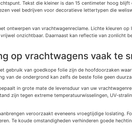
htspunt. Tekst die kleiner is dan 15 centimeter hoog blijf
iezen veel bedrijven voor decoratieve lettertypen die welis
het ontwerpen van vrachtwagenreclame. Lichte kleuren op l
rijwel onzichtbaar. Daarnaast kan reflectie van zonlicht 
ng op vrachtwagens vaak te sn
het gebruik van goedkope folie zijn de hoofdoorzaken waar
ing van de ondergrond kan zelfs de beste folie geen duurza
l bepaalt in grote mate de levensduur van uw vrachtwagen
estand zijn tegen extreme temperatuurwisselingen, UV-stral
aanbrengen veroorzaakt eveneens vroegtijdige loslating. F
eren. Te koude omstandigheden verhinderen goede hechtin