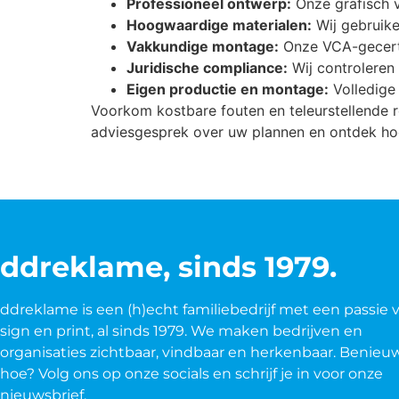
Professioneel ontwerp:
Onze grafisch 
Hoogwaardige materialen:
Wij gebruike
Vakkundige montage:
Onze VCA-gecerti
Juridische compliance:
Wij controleren 
Eigen productie en montage:
Volledige 
Voorkom kostbare fouten en teleurstellende 
adviesgesprek over uw plannen en ontdek hoe
ddreklame, sinds 1979.
ddreklame is een (h)echt familiebedrijf met een passie 
sign en print, al sinds 1979. We maken bedrijven en
organisaties zichtbaar, vindbaar en herkenbaar. Benieu
hoe? Volg ons op onze socials en schrijf je in voor onze
nieuwsbrief.