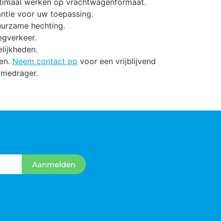
ptimaal werken op vrachtwagenformaat.
antie voor uw toepassing.
uurzame hechting.
egverkeer.
lijkheden.
ten.
Neem contact op
voor een vrijblijvend
amedrager.
Aanmelden