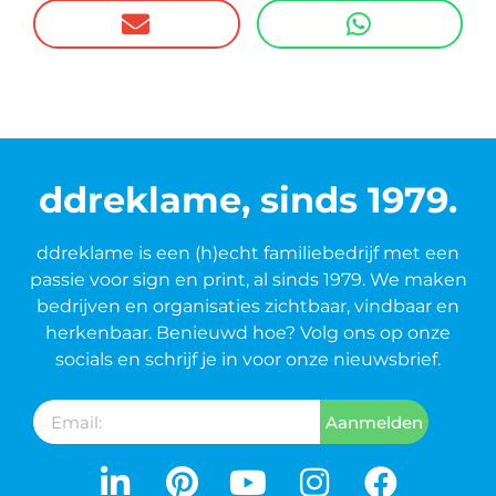
ddreklame, sinds 1979.
ddreklame is een (h)echt familiebedrijf met een
passie voor sign en print, al sinds 1979. We maken
bedrijven en organisaties zichtbaar, vindbaar en
herkenbaar. Benieuwd hoe? Volg ons op onze
socials en schrijf je in voor onze nieuwsbrief.
Aanmelden