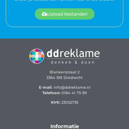
Upload bestanden
Blankenstraat 2
3364 BB Sliedrecht
E-mail
: info@ddreklame.nl
Telefoon:
0184 41 75 99
KVK:
23052735
Informatie