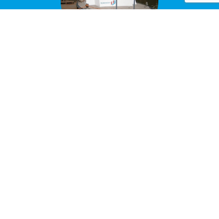
Boot bestickeren
Door middel van bootbelettering laat je
belangrijke gegevens direct opvallen. Plaats
bijvoorbeeld bedrijfsgegevens, een slogan of de
naam van de boot. De stickers kunnen gemaakt
worden in iedere vorm; ieder gewenst logo en
lettertype is mogelijk.