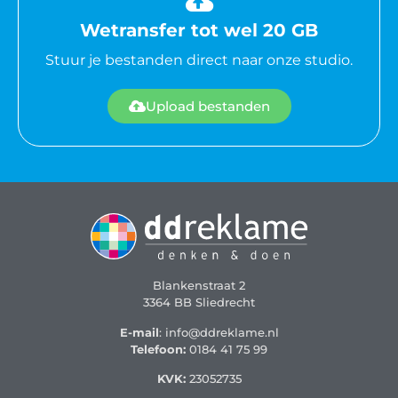
Wetransfer tot wel 20 GB
Stuur je bestanden direct naar onze studio.
Upload bestanden
Blankenstraat 2
3364 BB Sliedrecht
E-mail
: info@ddreklame.nl
Telefoon:
0184 41 75 99
KVK:
23052735