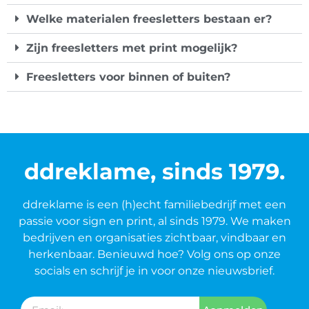
Welke materialen freesletters bestaan er?
Zijn freesletters met print mogelijk?
Freesletters voor binnen of buiten?
ddreklame, sinds 1979.
ddreklame is een (h)echt familiebedrijf met een
passie voor sign en print, al sinds 1979. We maken
bedrijven en organisaties zichtbaar, vindbaar en
herkenbaar. Benieuwd hoe? Volg ons op onze
socials en schrijf je in voor onze nieuwsbrief.