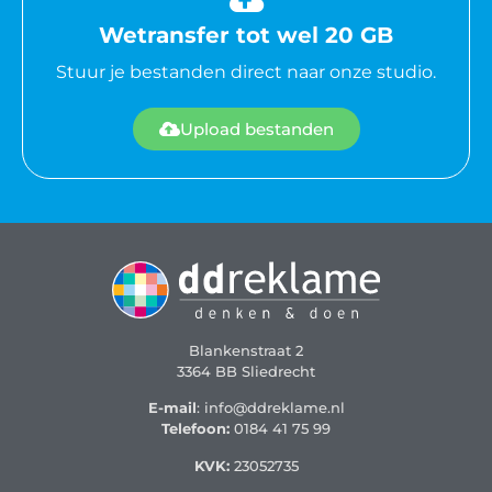
Wetransfer tot wel 20 GB
Stuur je bestanden direct naar onze studio.
Upload bestanden
Blankenstraat 2
3364 BB Sliedrecht
E-mail
: info@ddreklame.nl
Telefoon:
0184 41 75 99
KVK:
23052735