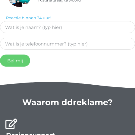
"Ik sta je graag te woord"
Reactie binnen 24 uur!
Bel mij
Waarom ddreklame?