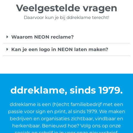
Veelgestelde vragen
Daarvoor kun je bij ddreklame terecht!
Waarom NEON reclame?
Kan je een logo in NEON laten maken?
ddreklame, sinds 1979.
ddreklame is een (h)echt familiebedrijf met een
passie voor sign en print, al sinds 1979. We maken
bedrijven en organisaties zichtbaar, vindbaar en
herkenbaar. Benieuwd hoe? Volg ons op onze
socials en schrijf je in voor onze nieuwsbrief.