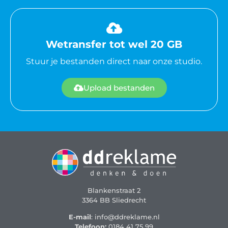
Wetransfer tot wel 20 GB
Stuur je bestanden direct naar onze studio.
Upload bestanden
Blankenstraat 2
3364 BB Sliedrecht
E-mail
: info@ddreklame.nl
Telefoon:
0184 41 75 99