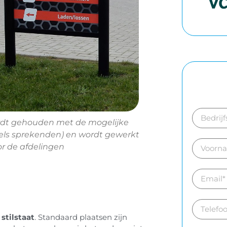
ordt gehouden met de mogelijke
els sprekenden) en wordt gewerkt
r de afdelingen
stilstaat
. Standaard plaatsen zijn