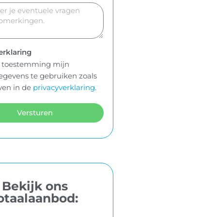
erklaring
f toestemming mijn
egevens te gebruiken zoals
en in de
privacyverklaring
.
Versturen
Bekijk ons
otaalaanbod: