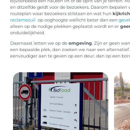
bijvoorbeeld een hal,een lift of de oprit van je terrein.
en ditzelfde geldt voor de bezoekers. Daarom bepalen w
routeplan waar bezoekers stilstaan en wat hun
kijkric
reclamezuil
op ooghoogte wellicht beter dan een
geve
alleen op de nodige plekken geplaatst wordt en er
geen
onduidelijkheid.
Daarnaast letten we op de
omgeving
. Zijn er geen wan
een bepaalde plek, dan zoeken we naar een alternatief. 
eenvoudiger aan te geven op een deur, dan op een bord