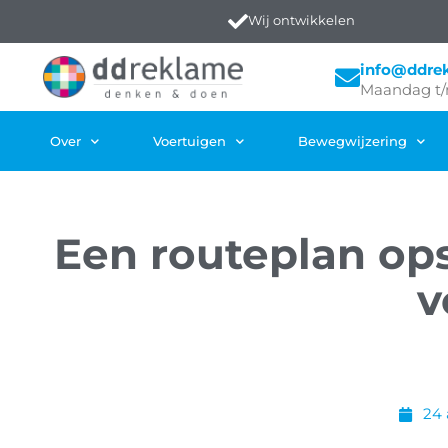
Wij ontwikkelen
info@ddre
Maandag t/
Over
Voertuigen
Bewegwijzering
Een routeplan ops
v
24 