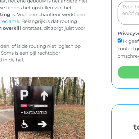
 Maar, het ene gebouw is het andere niet
e tijdens het opstellen van het
hting
is. Voor een chauffeur werkt een
lreclame
. Belangrijk is dat routing
 overkill
ontstaat, dit zorgt juist voor
Privacyv
Ik gee
den, of is de routing niet logisch op
contactg
Soms is een pijl rechtdoor
omschrev
 in de hal.
t