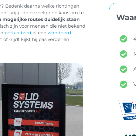
nen? Bedenk daarna welke richtingen
ment krijgt de bezoeker de kans om te
Waar
e mogelijke routes duidelijk staan
isch zijn voor mensen die niet bekend
en
portaalbord
of een
wandbord
.
4
 -rijdt kijkt hij pas verder en
A