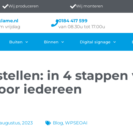
Wij produceren
Wij monteren
klame.nl
0184 417 599
m vrijdag
van 08.30u tot 17.00u
Buiten
Binnen
Digital signage
tellen: in 4 stappen
oor iedereen
augustus, 2023
Blog
,
WPSEOAI