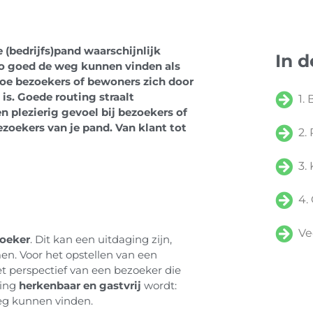
 (bedrijfs)pand waarschijnlijk
In d
zo goed de weg kunnen vinden als
e hoe bezoekers of bewoners zich door
s. Goede routing straalt
1.
en plezierig gevoel bij bezoekers of
ezoekers van je pand. Van klant tot
2.
3.
Ve
zoeker
. Dit kan een uitdaging zijn,
en. Voor het opstellen van een
t perspectief van een bezoeker die
ting
herkenbaar en gastvrij
wordt:
eg kunnen vinden.